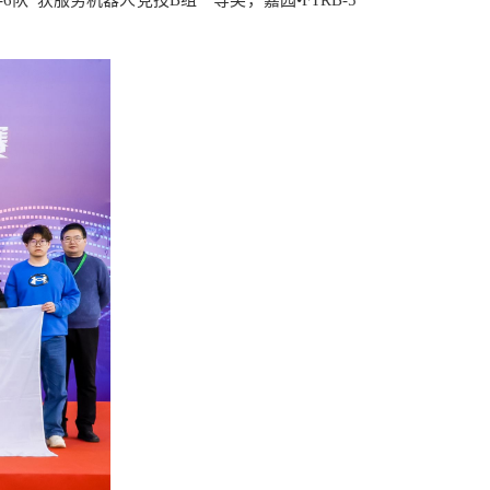
B-6队”获服务机器人竞技B组一等奖，嘉园•FTRB-5