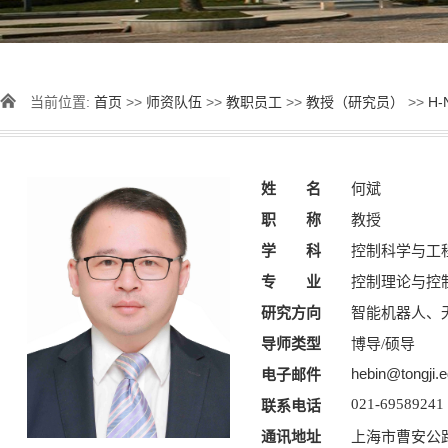
当前位置:
首页
>>
师资队伍
>>
教职员工
>>
教授（研究员）
>>
H-
姓 名
何斌
职 称
教授
学 科
控制科学与工
专 业
控制理论与控
研究方向
智能机器人、
导师类型
博导/硕导
hebin@tongji.e
电子邮件
021-69589241
联系电话
通讯地址
上海市曹安公路