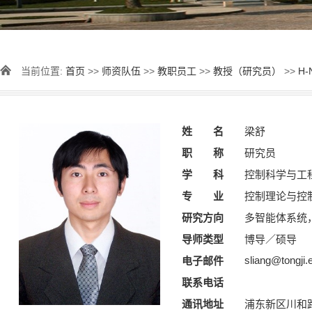
当前位置:
首页
>>
师资队伍
>>
教职员工
>>
教授（研究员）
>>
H-
姓 名
梁舒
职 称
研究员
学 科
控制科学与工
专 业
控制理论与控
研究方向
多智能体系统
导师类型
博导／硕导
sliang@tongji.
电子邮件
联系电话
通讯地址
浦东新区川和路