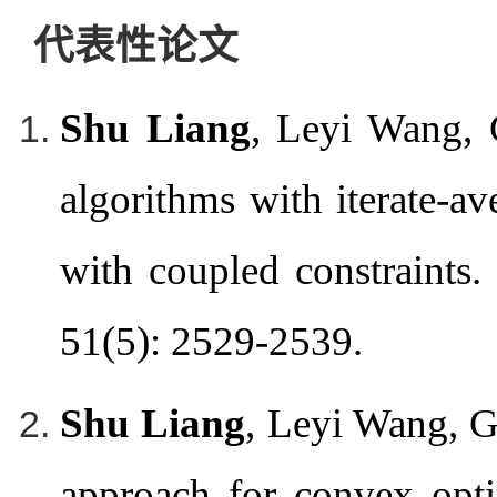
代表性论文
Shu Liang
, Leyi Wang, 
algorithms with iterate-a
with coupled constraints.
51(5): 2529-2539.
Shu Liang
, Leyi Wang, Ge
approach for convex opti