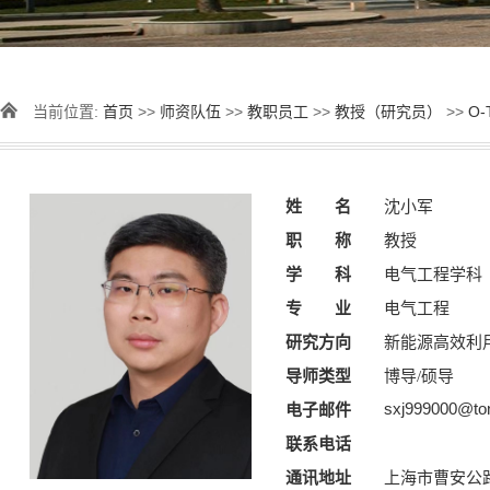
当前位置:
首页
>>
师资队伍
>>
教职员工
>>
教授（研究员）
>>
O-
姓 名
沈小军
职 称
教授
学 科
电气工程学科
专 业
电气工程
研究方向
新能源高效利
导师类型
博导/硕导
sxj999000@ton
电子邮件
联系电话
通讯地址
上海市曹安公路