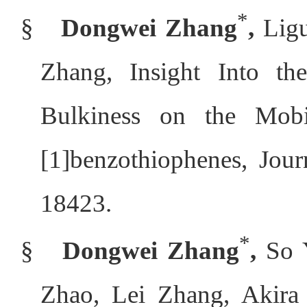
*
§
Dongwei Zhang
,
Ligu
Zhang,
Insight Into
the
Bulkiness on the Mobi
[1]benzothiophenes, Jour
18423.
*
§
Dongwei Zhang
,
So Y
Zhao, Lei Zhang, Akira