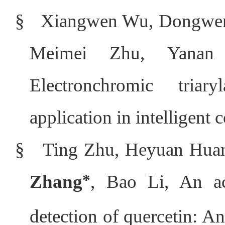
§
Xiangwen Wu, Dongwe
Meimei Zhu, Yana
Electronchromic triar
application in intelligen
§
Ting Zhu, Heyuan Huan
Zhang
*
, Bao Li, An a
detection of quercetin: An