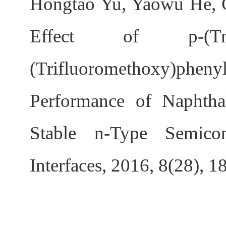
Hongtao Yu, Yaowu He, 
Effect of p-(Tri
(Trifluoromethoxy)ph
Performance of Naphthal
Stable n-Type Semico
Interfaces, 2016, 8(28), 