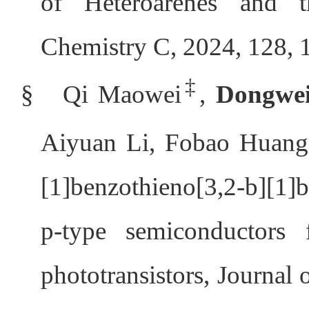
of Heteroarenes and th
Chemistry C, 2024, 128, 
‡
§
Qi Maowei
,
Dongwe
Aiyuan Li, Fobao Huan
[1]benzothieno[3,2-b][1]
p-type semiconductors f
phototransistors, Journal