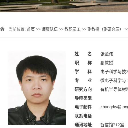
当前位置:
首页
>>
师资队伍
>>
教职员工
>>
副教授（副研究员）
>
姓 名
张董伟
职 称
副教授
学 科
电子科学与技
专 业
微电子科学与
研究方向
有机半导体材
导师类型
zhangdw@tongj
电子邮件
联系电话
通讯地址
智信馆212室