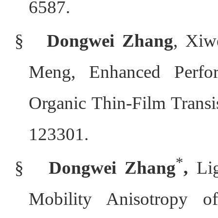
6587.
§
Dongwei Zhang
, Xiw
Meng, Enhanced Perfo
Organic Thin-Film Transis
123301.
*
§
Dongwei Zhang
,
Lig
Mobility Anisotropy of 