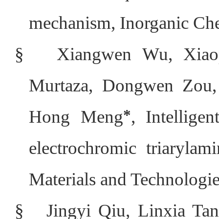
mechanism, Inorganic Che
§
Xiangwen Wu, Xia
Murtaza, Dongwen Zou
Hong Meng
*
, Intellige
electrochromic triarylam
Materials and Technologie
§
Jingyi Qiu, Linxia Ta