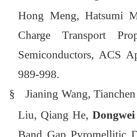
Hong Meng, Hatsumi M
Charge Transport Pro
Semiconductors, ACS App
989-998.
§
Jianing Wang, Tianchen
Liu, Qiang He,
Dongwei
Band Gap Pyromellitic D