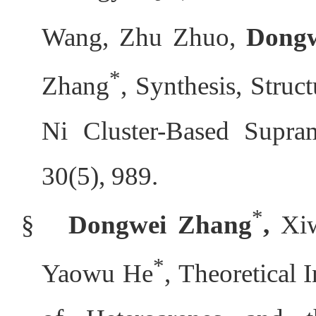
Wang, Zhu Zhuo,
Dong
*
Zhang
, Synthesis, Struc
Ni Cluster-Based Supra
30(5), 989.
*
§
Dongwei Zhang
,
Xi
*
Yaowu He
,
Theoretical 